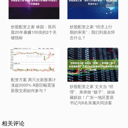
炒股配资之家 林园：医药
炒股配资之家 “经济上行
股20年暴赚100倍的2个关
期的审美”：我们到底在怀
键指标
念什么？
配资方案 两只次新股累计
涨超2000% A股巨幅震荡
炒股配资之家 丈夫当 “经
新股交易如何参与？
理”、弟弟做 “贩子”、妹妹
藏赃款！广东一地区委原
书记与8名亲属共同涉案
相关评论