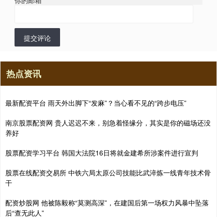
你的邮箱
*
提交评论
热点资讯
最新配资平台 雨天外出脚下“发麻”？当心看不见的“跨步电压”
南京股票配资网 贵人迟迟不来，别急着怪缘分，其实是你的磁场还没
养好
股票配资学习平台 韩国大法院16日将就金建希所涉案件进行宣判
股票在线配资交易所 中铁六局太原公司技能比武淬炼一线青年技术骨
干
配资炒股网 他被陈毅称“莫测高深”，在建国后第一场权力风暴中坠落
后“查无此人”